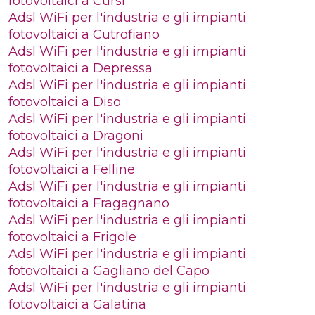
fotovoltaici a Cursi
Adsl WiFi per l'industria e gli impianti
fotovoltaici a Cutrofiano
Adsl WiFi per l'industria e gli impianti
fotovoltaici a Depressa
Adsl WiFi per l'industria e gli impianti
fotovoltaici a Diso
Adsl WiFi per l'industria e gli impianti
fotovoltaici a Dragoni
Adsl WiFi per l'industria e gli impianti
fotovoltaici a Felline
Adsl WiFi per l'industria e gli impianti
fotovoltaici a Fragagnano
Adsl WiFi per l'industria e gli impianti
fotovoltaici a Frigole
Adsl WiFi per l'industria e gli impianti
fotovoltaici a Gagliano del Capo
Adsl WiFi per l'industria e gli impianti
fotovoltaici a Galatina