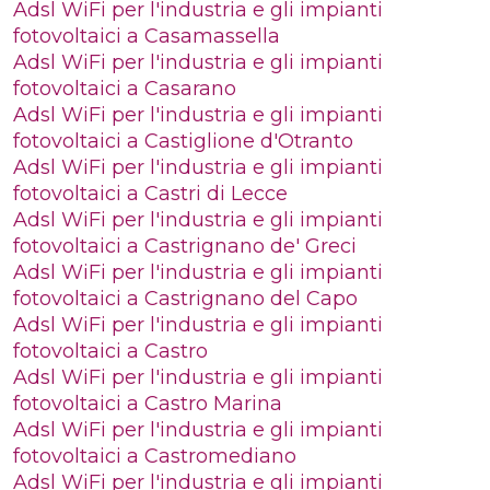
Adsl WiFi per l'industria e gli impianti
fotovoltaici a Casamassella
Adsl WiFi per l'industria e gli impianti
fotovoltaici a Casarano
Adsl WiFi per l'industria e gli impianti
fotovoltaici a Castiglione d'Otranto
Adsl WiFi per l'industria e gli impianti
fotovoltaici a Castri di Lecce
Adsl WiFi per l'industria e gli impianti
fotovoltaici a Castrignano de' Greci
Adsl WiFi per l'industria e gli impianti
fotovoltaici a Castrignano del Capo
Adsl WiFi per l'industria e gli impianti
fotovoltaici a Castro
Adsl WiFi per l'industria e gli impianti
fotovoltaici a Castro Marina
Adsl WiFi per l'industria e gli impianti
fotovoltaici a Castromediano
Adsl WiFi per l'industria e gli impianti