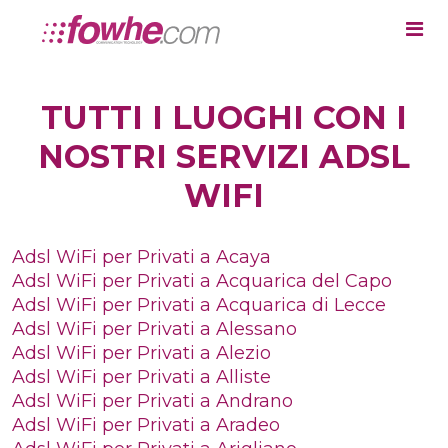
TUTTI I LUOGHI CON I
NOSTRI SERVIZI ADSL
WIFI
Adsl WiFi per Privati a Acaya
Adsl WiFi per Privati a Acquarica del Capo
Adsl WiFi per Privati a Acquarica di Lecce
Adsl WiFi per Privati a Alessano
Adsl WiFi per Privati a Alezio
Adsl WiFi per Privati a Alliste
Adsl WiFi per Privati a Andrano
Adsl WiFi per Privati a Aradeo