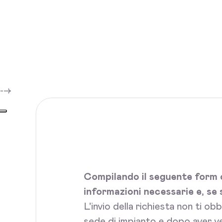
-->
Compilando il seguente form c
informazioni necessarie e, se 
L'invio della richiesta non ti ob
sede di impianto e dopo aver ve