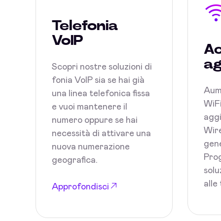
Telefonia
VoIP
Ac
ag
Scopri nostre soluzioni di
fonia VoIP sia se hai già
Aum
una linea telefonica fissa
WiFi
e vuoi mantenere il
aggi
numero oppure se hai
Wire
necessità di attivare una
gene
nuova numerazione
Prog
geografica.
solu
alle
Approfondisci