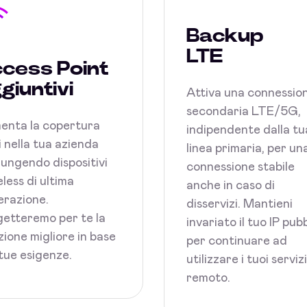
Backup
LTE
cess Point
giuntivi
Attiva una connessio
secondaria LTE/5G,
enta la copertura
indipendente dalla tu
 nella tua azienda
linea primaria, per un
ungendo dispositivi
connessione stabile
less di ultima
anche in caso di
razione.
disservizi. Mantieni
etteremo per te la
invariato il tuo IP pub
zione migliore in base
per continuare ad
 tue esigenze.
utilizzare i tuoi serviz
remoto.