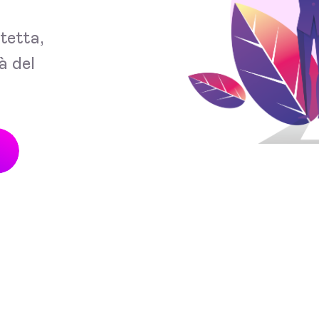
tetta,
à del