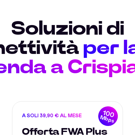
Soluzioni di
ettività
per l
enda a Crispi
100
A SOLI 39,90 € AL MESE
Mbps
Offerta FWA Plus