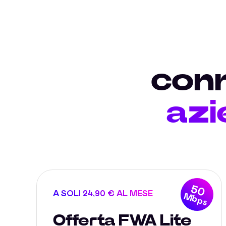
conn
azi
50
A SOLI 24,90 € AL MESE
Mbps
Offerta FWA Lite