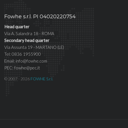
Fowhe s.r.l. PI 04020220754
Head quarter
Via A. Salandra 18 - ROMA
Secondary head quarter
Via Assunta 19 - MARTANO (LE)
Tel: 0836 1955900
Email: info@fowhe.com
PEC: fowhe@pec.it
© 2007 - 2026
FOWHE S.r.l.