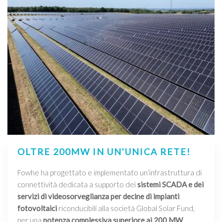
OLTRE 200MW IN UN'UNICA RETE!
Fowhe ha progettato e implementato un’infrastruttura di
connettività dedicata a supporto dei
sistemi SCADA e dei
servizi di videosorveglianza per decine di impianti
fotovoltaici
riconducibili alla società Global Solar Fund,
per una
potenza complessiva superiore ai 200 MW
.