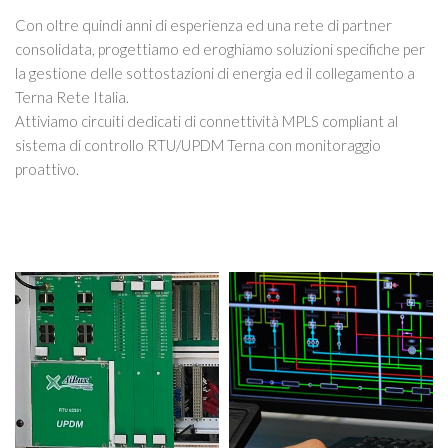
Con oltre quindi anni di esperienza ed una rete di partner
consolidata, progettiamo ed eroghiamo soluzioni specifiche per
la gestione delle sottostazioni di energia ed il collegamento a
Terna Rete Italia.
Attiviamo circuiti dedicati di connettività MPLS compliant al
sistema di controllo RTU/UPDM Terna con monitoraggio
proattivo.