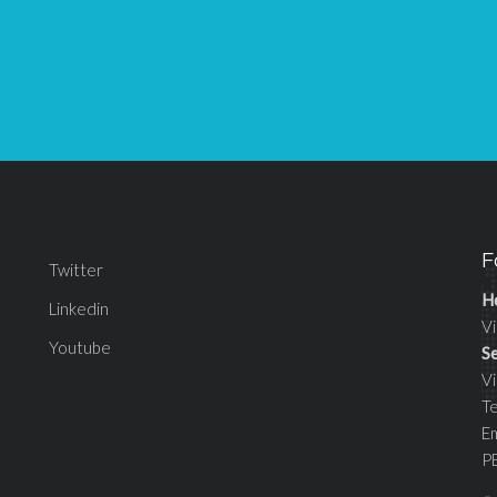
F
Twitter
H
Linkedin
Vi
Youtube
S
V
T
E
P