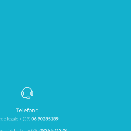
Telefono
de legale + (39)
06 90285189
mministrativa + (39)
0836 571379