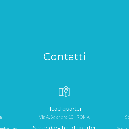
Contatti
Head quarter
m
Via A. Salandra 18 - ROMA
Se
Secondary head quarter
owhe.com
Sede a