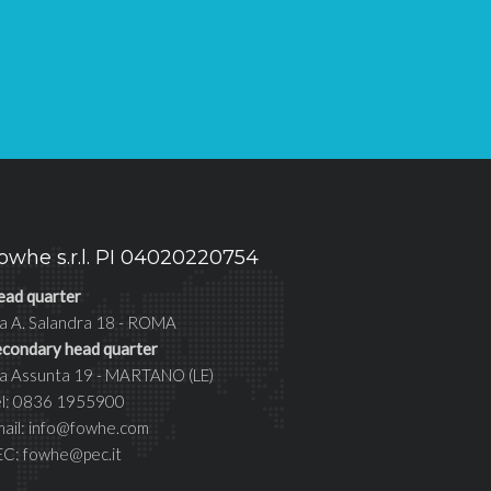
owhe s.r.l. PI 04020220754
ead quarter
a A. Salandra 18 - ROMA
econdary head quarter
ia Assunta 19 - MARTANO (LE)
el: 0836 1955900
mail: info@fowhe.com
EC: fowhe@pec.it