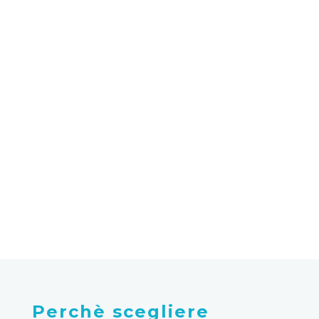
99.9
%
di disponibilità dei servizi
Perchè scegliere