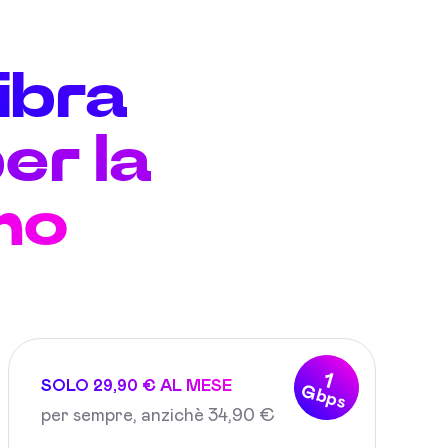
fibra
er la
no
1
SOLO 29,90 € AL MESE
Gbps
per sempre, anzichè 34,90 €