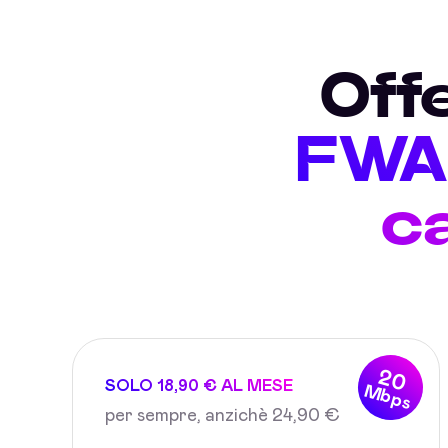
Off
FWA 
c
20
SOLO 18,90 € AL MESE
Mbps
per sempre, anzichè 24,90 €