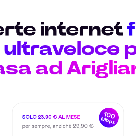
erte internet
ultraveloce p
asa ad Ariglia
100
SOLO 23,90 € AL MESE
Mbps
per sempre, anzichè 29,90 €