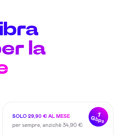
fibra
er la
e
1
SOLO 29,90 € AL MESE
Gbps
per sempre, anzichè 34,90 €