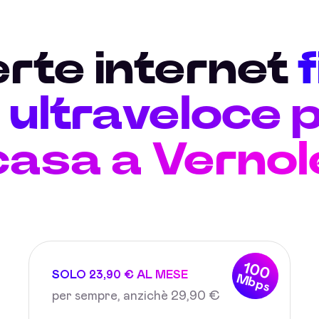
erte internet
ultraveloce p
casa a Vernol
100
SOLO 23,90 € AL MESE
Mbps
per sempre, anzichè 29,90 €