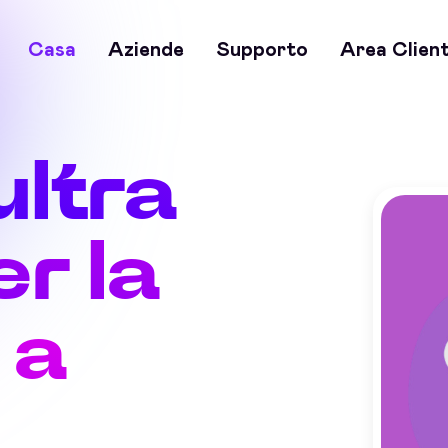
Casa
Aziende
Supporto
Area Client
ultra
r la
 a