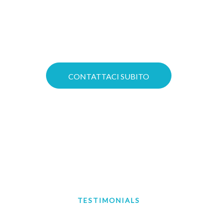
un'offerta dedicata. Con progetti ad
hoc possiamo attivare connettività su
fibra dedicata con accesso ad Internet
o consegna su IXP.
CONTATTACI SUBITO
TESTIMONIALS