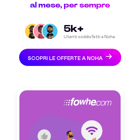
al mese, per sempre
5k+
Utenti soddisfatti a Noha
SCOPRI LE OFFERTE A NOHA