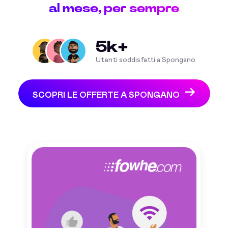
al mese, per sempre
5k+
Utenti soddisfatti a Spongano
SCOPRI LE OFFERTE A SPONGANO