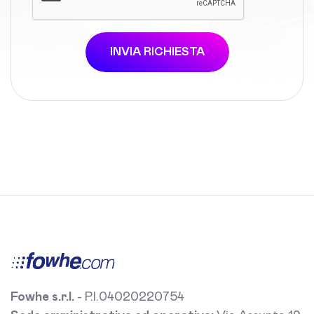
INVIA RICHIESTA
Fowhe s.r.l.
- P.I.04020220754