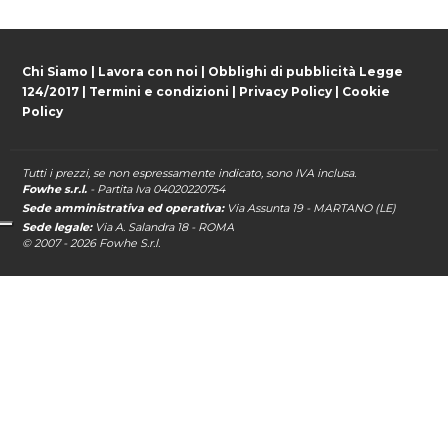
Chi Siamo
|
Lavora con noi
|
Obblighi di pubblicità Legge
124/2017
|
Termini e condizioni
|
Privacy Policy
|
Cookie
Policy
Tutti i prezzi, se non espressamente indicato, sono IVA inclusa.
Fowhe s.r.l.
- Partita Iva 04020220754
Sede amministrativa ed operativa:
Via Assunta 19 - MARTANO (LE)
Sede legale:
Via A. Salandra 18 - ROMA
© 2007 - 2026
Fowhe
S.r.l.