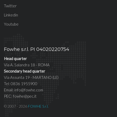
Twitter
Linkedin
Youtube
Fowhe s.r.l. PI 04020220754
Head quarter
Via A. Salandra 18 - ROMA
Secondary head quarter
Via Assunta 19 - MARTANO (LE)
Tel: 0836 1955900
Email: info@fowhe.com
PEC: fowhe@pec.it
© 2007 - 2026
FOWHE S.r.l.