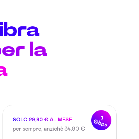
fibra
er la
a
1
SOLO 29,90 € AL MESE
Gbps
per sempre, anzichè 34,90 €