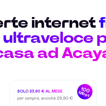
erte internet
ultraveloce p
casa ad Acay
100
SOLO 23,90 € AL MESE
Mbps
per sempre, anzichè 29,90 €