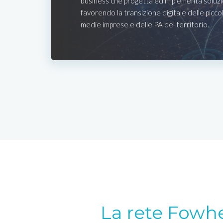
business che progetta ed implementa soluzio
favorendo la transizione digitale delle picco
medie imprese e delle PA del territorio.
La rete Fowh