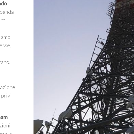
ndo
a banda
enti
a
riamo
esse,
vano.
mazione
 privi
Team
zioni
mpo le