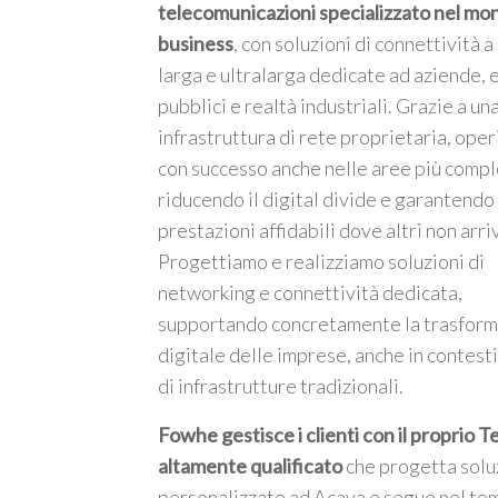
telecomunicazioni specializzato nel mo
business
, con soluzioni di connettività 
larga e ultralarga dedicate ad aziende, 
pubblici e realtà industriali. Grazie a un
infrastruttura di rete proprietaria, ope
m
con successo anche nelle aree più compl
riducendo il digital divide e garantendo
prestazioni affidabili dove altri non arri
Progettiamo e realizziamo soluzioni di
networking e connettività dedicata,
supportando concretamente la trasfor
digitale delle imprese, anche in contesti
di infrastrutture tradizionali.
Fowhe gestisce i clienti con il proprio 
altamente qualificato
che progetta solu
personalizzate ad Acaya e segue nel te