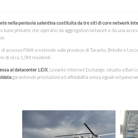
rete nella penisola salentina costituita da tre siti di core network int
adio base primarie che operano da aggregation network e da una acce
on.
e di accesso FWA si estende sulle province di Taranto, Brindisi e Lec
e di circa 1,5M residenti.
essa al datacenter LEIX
, Levante Internet Exchange, situato a Bari c
nidata
garantendo prestazioni ed affidabilità senza eguali nel panora