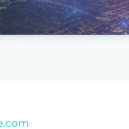
ni IT,
le e
e.com