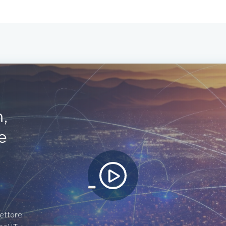
,
e
settore