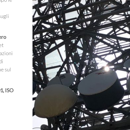
sugli
ero
et
azioni
di
he sul
1, ISO