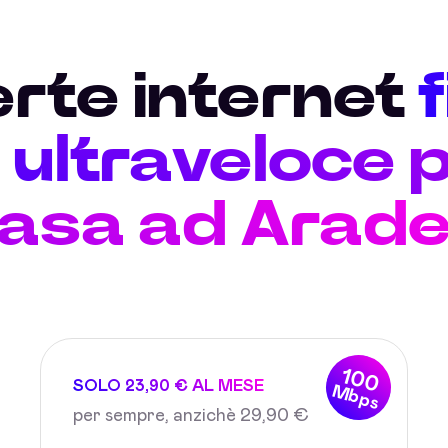
erte internet
ultraveloce p
asa ad Arad
100
SOLO 23,90 € AL MESE
Mbps
per sempre, anzichè 29,90 €