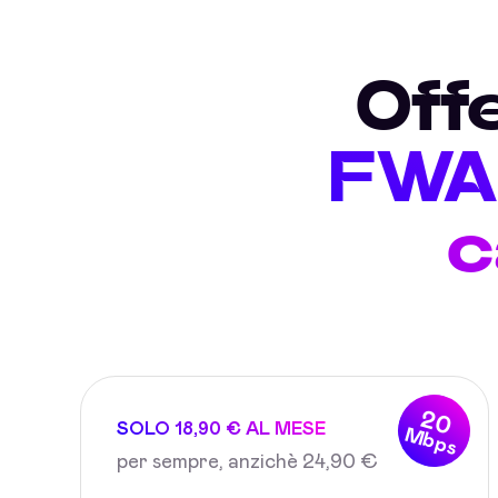
Off
FWA 
c
20
SOLO 18,90 € AL MESE
Mbps
per sempre, anzichè 24,90 €