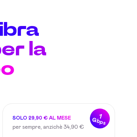
fibra
er la
eo
1
SOLO 29,90 € AL MESE
Gbps
per sempre, anzichè 34,90 €