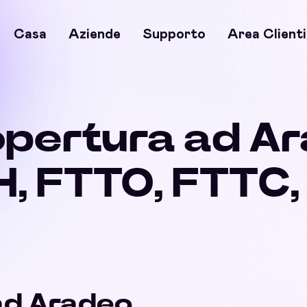
Casa
Aziende
Supporto
Area Clienti
opertura ad A
, FTTO, FTTC
 ad Aradeo