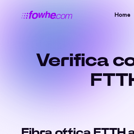
Home
Verifica c
FTTH
Fibra ottica FTTH