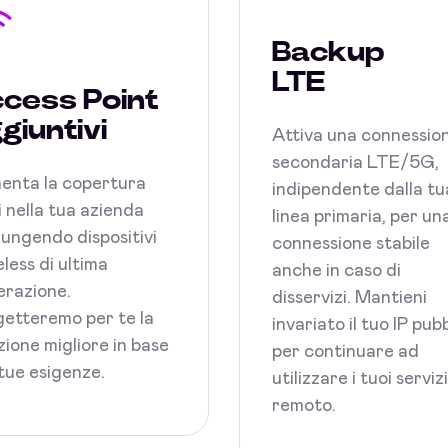
Backup
LTE
cess Point
giuntivi
Attiva una connessio
secondaria LTE/5G,
enta la copertura
indipendente dalla tu
 nella tua azienda
linea primaria, per un
ungendo dispositivi
connessione stabile
less di ultima
anche in caso di
razione.
disservizi. Mantieni
etteremo per te la
invariato il tuo IP pub
zione migliore in base
per continuare ad
 tue esigenze.
utilizzare i tuoi serviz
remoto.