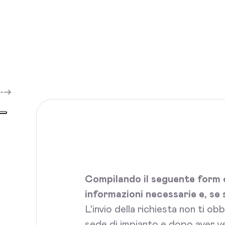
-->
Compilando il seguente form c
informazioni necessarie e, se 
L'invio della richiesta non ti ob
sede di impianto e dopo aver ve