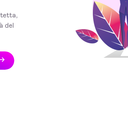
tetta,
à del