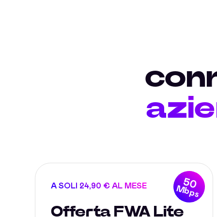
conn
azie
50
A SOLI 24,90 € AL MESE
Mbps
Offerta FWA Lite