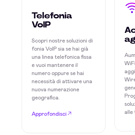
Telefonia
VoIP
Ac
ag
Scopri nostre soluzioni di
fonia VoIP sia se hai già
Aum
una linea telefonica fissa
WiFi
e vuoi mantenere il
aggi
numero oppure se hai
Wire
necessità di attivare una
gene
nuova numerazione
Prog
geografica.
solu
alle
Approfondisci