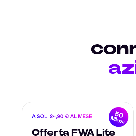
conn
az
50
A SOLI 24,90 € AL MESE
Mbps
Offerta FWA Lite