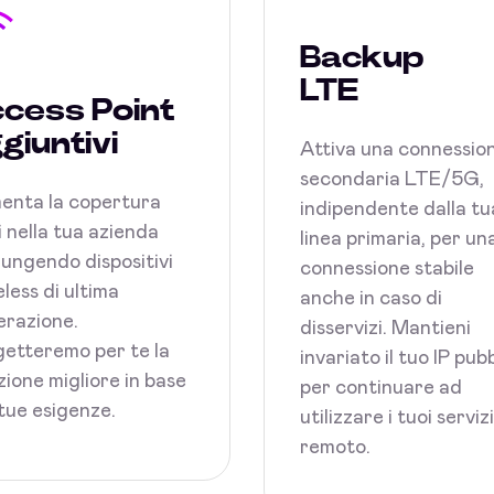
Backup
LTE
cess Point
giuntivi
Attiva una connessio
secondaria LTE/5G,
enta la copertura
indipendente dalla tu
 nella tua azienda
linea primaria, per un
ungendo dispositivi
connessione stabile
less di ultima
anche in caso di
razione.
disservizi. Mantieni
etteremo per te la
invariato il tuo IP pub
zione migliore in base
per continuare ad
 tue esigenze.
utilizzare i tuoi serviz
remoto.