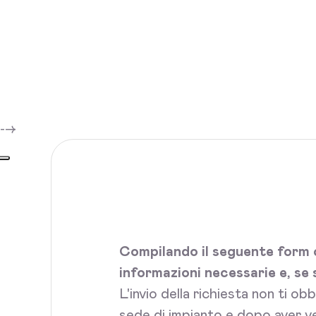
-->
Compilando il seguente form c
informazioni necessarie e, se 
L'invio della richiesta non ti ob
sede di impianto e dopo aver ve