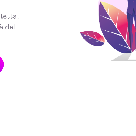
tetta,
à del