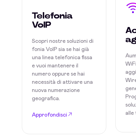
Telefonia
VoIP
Ac
ag
Scopri nostre soluzioni di
fonia VoIP sia se hai già
Aum
una linea telefonica fissa
WiFi
e vuoi mantenere il
aggi
numero oppure se hai
Wire
necessità di attivare una
gene
nuova numerazione
Prog
geografica.
solu
alle
Approfondisci