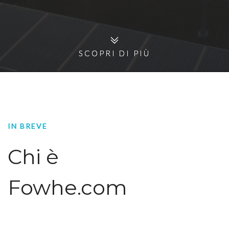
SCOPRI DI PIÙ
SCOPRI DI PIÙ
IN BREVE
Chi è
Fowhe.com