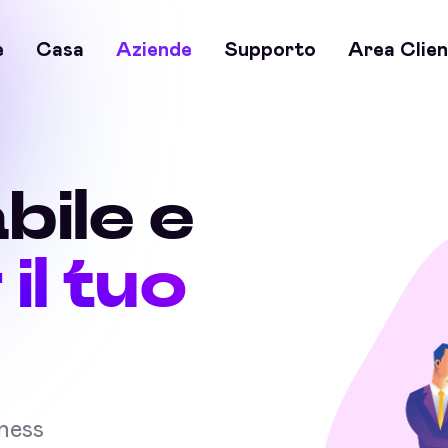
e
Casa
Aziende
Supporto
Area Clien
bile e
 il tuo
iness