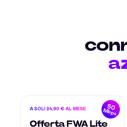
conn
a
50
A SOLI 24,90 € AL MESE
Mbps
Offerta FWA Lite