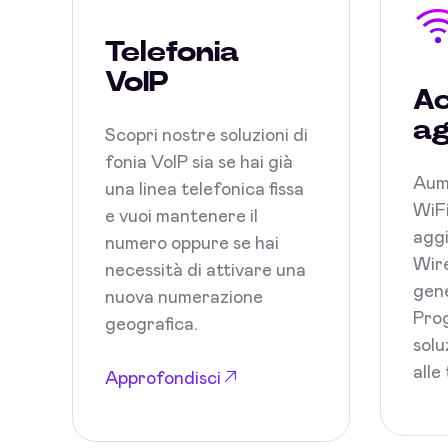
Telefonia
VoIP
Ac
ag
Scopri nostre soluzioni di
fonia VoIP sia se hai già
Aum
una linea telefonica fissa
WiFi
e vuoi mantenere il
aggi
numero oppure se hai
Wire
necessità di attivare una
gene
nuova numerazione
Prog
geografica.
solu
alle
Approfondisci