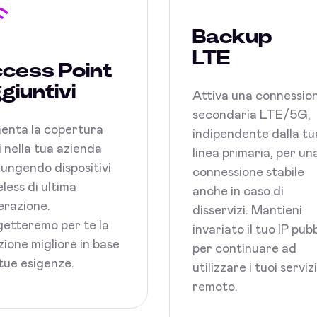
Backup
LTE
cess Point
giuntivi
Attiva una connessio
secondaria LTE/5G,
enta la copertura
indipendente dalla tu
 nella tua azienda
linea primaria, per un
ungendo dispositivi
connessione stabile
less di ultima
anche in caso di
razione.
disservizi. Mantieni
etteremo per te la
invariato il tuo IP pub
zione migliore in base
per continuare ad
 tue esigenze.
utilizzare i tuoi serviz
remoto.