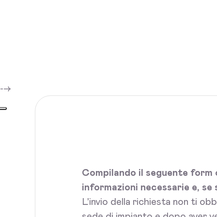
-->
Compilando il seguente form c
informazioni necessarie e, se 
L'invio della richiesta non ti ob
sede di impianto e dopo aver ve