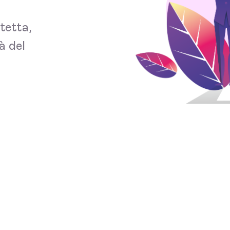
tetta,
à del