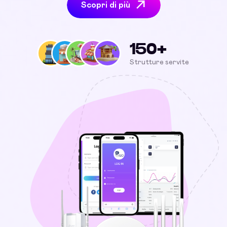
Scopri di più
150+
Strutture servite