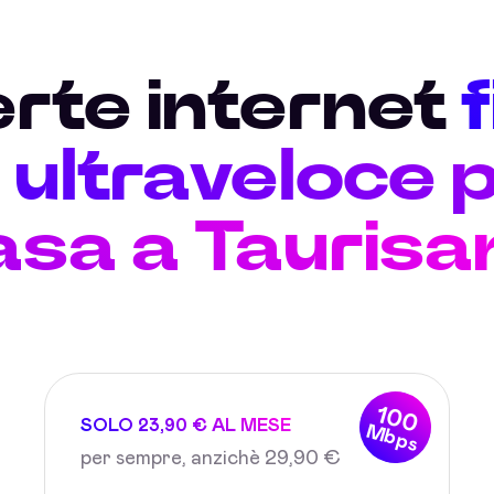
erte internet
ultraveloce p
asa a Taurisa
100
SOLO 23,90 € AL MESE
Mbps
per sempre, anzichè 29,90 €