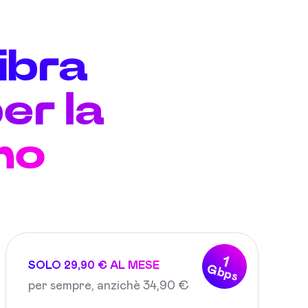
fibra
er la
no
1
SOLO 29,90 € AL MESE
Gbps
per sempre, anzichè 34,90 €