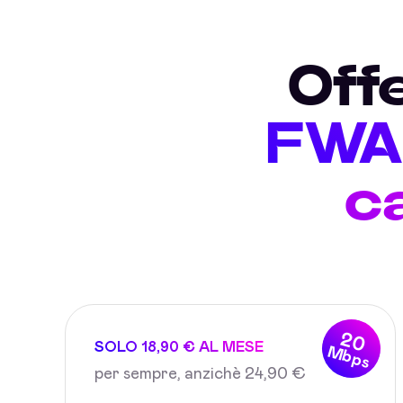
Off
FWA 
c
20
SOLO 18,90 € AL MESE
Mbps
per sempre, anzichè 24,90 €