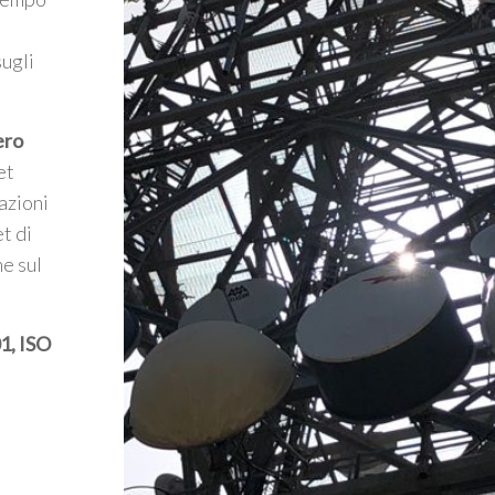
l
sugli
ero
et
azioni
t di
he sul
1, ISO