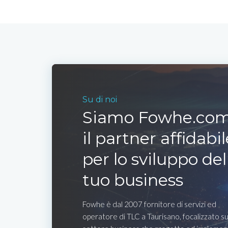
Su di noi
Siamo Fowhe.com
il partner affidabil
per lo sviluppo del
tuo business
Fowhe è dal 2007 fornitore di servizi ed
operatore di TLC a Taurisano, focalizzato su