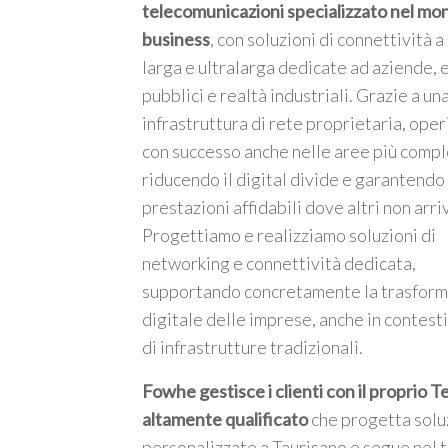
telecomunicazioni specializzato nel mo
business
, con soluzioni di connettività 
larga e ultralarga dedicate ad aziende, 
pubblici e realtà industriali. Grazie a un
infrastruttura di rete proprietaria, ope
m
con successo anche nelle aree più compl
riducendo il digital divide e garantendo
prestazioni affidabili dove altri non arri
Progettiamo e realizziamo soluzioni di
networking e connettività dedicata,
supportando concretamente la trasfor
digitale delle imprese, anche in contesti
di infrastrutture tradizionali.
Fowhe gestisce i clienti con il proprio 
altamente qualificato
che progetta solu
personalizzate a Taurisano e segue nel