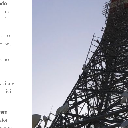
ndo
a banda
enti
a
riamo
esse,
vano.
mazione
 privi
Team
zioni
 tempo