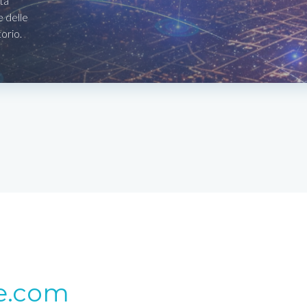
ta
e delle
torio.
e.com