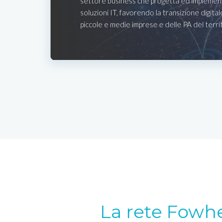
settore business che progetta ed implemen
soluzioni IT, favorendo la transizione digital
piccole e medie imprese e delle PA del terri
La rete Fowh