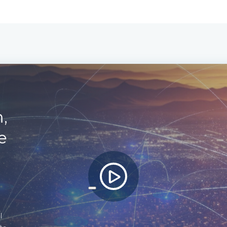
,
e
l