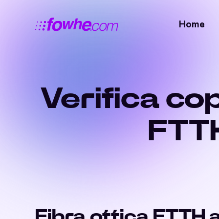
Home
Verifica co
FTTH
Fibra ottica FTTH 