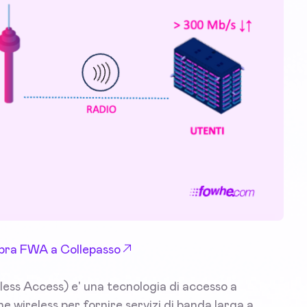
Fibra FWA a Collepasso
ess Access) e' una tecnologia di accesso a
ne wireless per fornire servizi di banda larga a