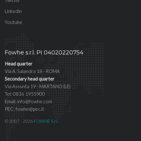
Twitter
Linkedin
Youtube
Fowhe s.r.l. PI 04020220754
Head quarter
Via A. Salandra 18 - ROMA
Secondary head quarter
Via Assunta 19 - MARTANO (LE)
Tel: 0836 1955900
Email: info@fowhe.com
PEC: fowhe@pec.it
© 2007 - 2026
FOWHE S.r.l.