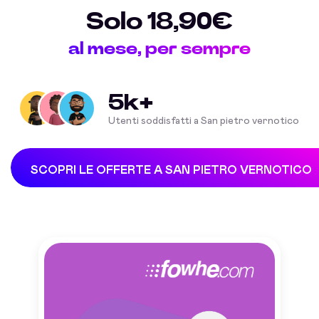
Solo 18,90€
al mese, per sempre
5k+
Utenti soddisfatti a San pietro vernotico
SCOPRI LE OFFERTE A SAN PIETRO VERNOTICO