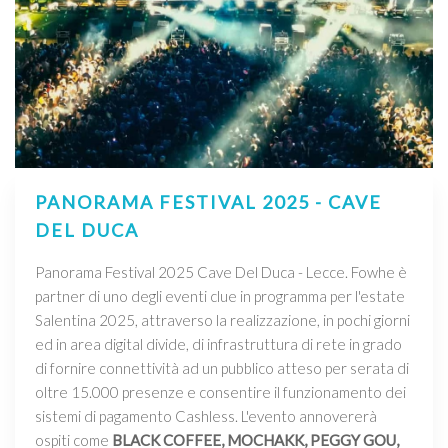
PANORAMA FESTIVAL 2025 - CAVE
DEL DUCA
Panorama Festival 2025 Cave Del Duca - Lecce. Fowhe è
partner di uno degli eventi clue in programma per l'estate
Salentina 2025, attraverso la realizzazione, in pochi giorni
ed in area digital divide, di infrastruttura di rete in grado
di fornire connettività ad un pubblico atteso per serata di
oltre 15.000 presenze e consentire il funzionamento dei
sistemi di pagamento Cashless. L'evento annovererà
ospiti come
BLACK COFFEE, MOCHAKK, PEGGY GOU,