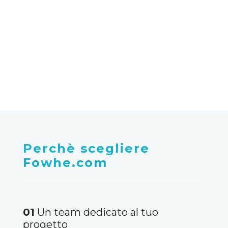
di disponibilità dei servizi a
San pietro vernotico
Perchè scegliere
Fowhe.com
01
Un team dedicato al tuo
progetto