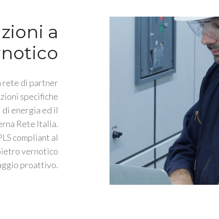
zioni a
rnotico
 rete di partner
zioni specifiche
 di energia ed il
rna Rete Italia.
PLS compliant al
ietro vernotico
ggio proattivo.