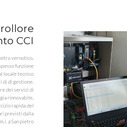
rollore
nto CCI
pietro vernotico,
 spesso funzione
l locale tecnico
i di di gestione.
e dei servizi di
gia rinnovabile,
rcizio rapida del
ri previsti dalla
i. a San pietro