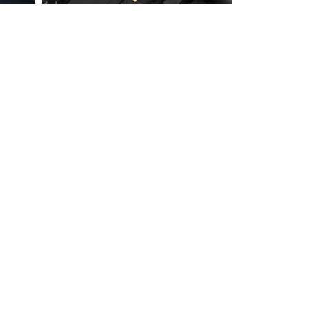
99.9
%