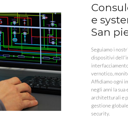
Consul
e syste
San pi
Seguiamo i nostri
dispositivi dell'
interfacciamento 
vernotico, monit
Affidiamo ogni i
negli anni la sua
architetturali e 
gestione globale 
security.