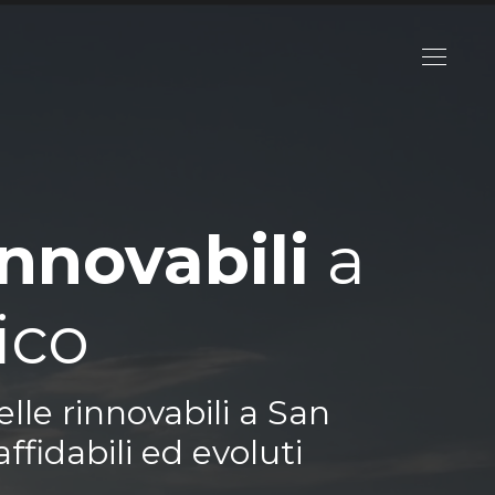
innovabili
a
ico
lle rinnovabili a San
ffidabili ed evoluti