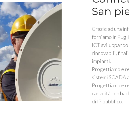
San pi
Grazie ad una inf
forniamo in Pugli
ICT sviluppando s
rinnovabili, fina
impianti.
Progettiamo e r
sistemi SCADA a 
Progettiamo e re
capacità con bac
di IP pubblico.