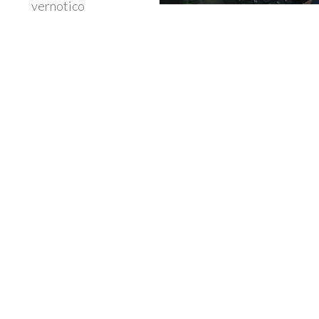
vernotico
6
40
k+
+