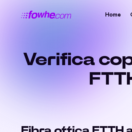
Home
Verifica cop
FTTH
Fibra ottica FTTH a