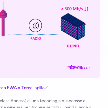
ibra FWA a Torre lapillo
eless Access) e' una tecnologia di accesso a
ione wireless per fornire servizi di banda larga a