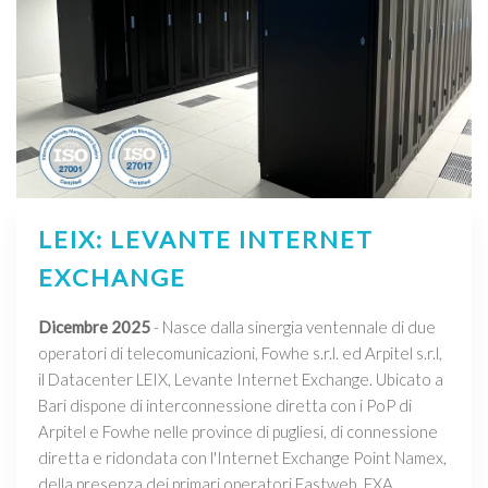
LEIX: LEVANTE INTERNET
EXCHANGE
Dicembre 2025
- Nasce dalla sinergia ventennale di due
operatori di telecomunicazioni, Fowhe s.r.l. ed Arpitel s.r.l,
il Datacenter LEIX, Levante Internet Exchange. Ubicato a
Bari dispone di interconnessione diretta con i PoP di
Arpitel e Fowhe nelle province di pugliesi, di connessione
diretta e ridondata con l'Internet Exchange Point Namex,
della presenza dei primari operatori Fastweb, EXA,