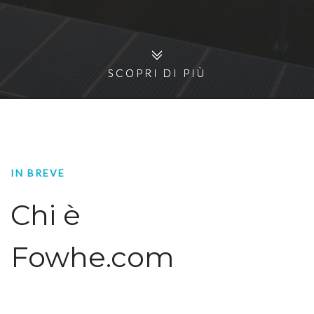
SCOPRI DI PIÙ
SCOPRI DI PIÙ
IN BREVE
Chi è
Fowhe.com