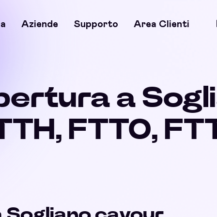
a
Aziende
Supporto
Area Clienti
pertura a Sog
FTTH, FTTO, FT
a Sogliano cavour