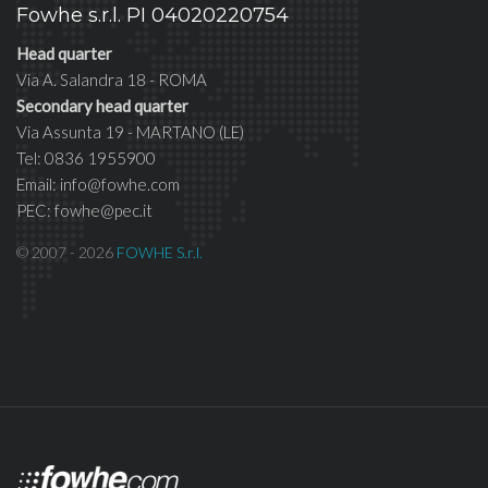
Fowhe s.r.l. PI 04020220754
Head quarter
Via A. Salandra 18 - ROMA
Secondary head quarter
Via Assunta 19 - MARTANO (LE)
Tel: 0836 1955900
Email: info@fowhe.com
PEC: fowhe@pec.it
© 2007 - 2026
FOWHE S.r.l.