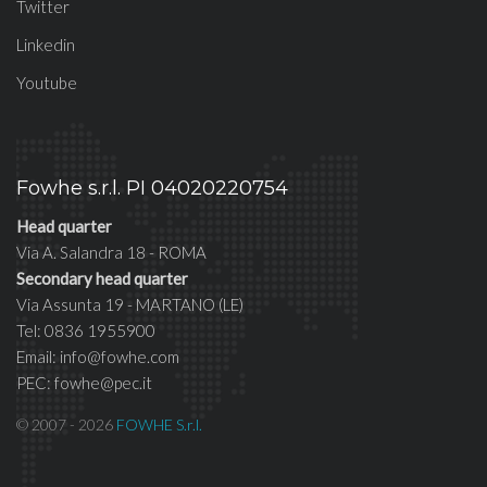
Twitter
Linkedin
Youtube
Fowhe s.r.l. PI 04020220754
Head quarter
Via A. Salandra 18 - ROMA
Secondary head quarter
Via Assunta 19 - MARTANO (LE)
Tel: 0836 1955900
Email: info@fowhe.com
PEC: fowhe@pec.it
© 2007 - 2026
FOWHE S.r.l.