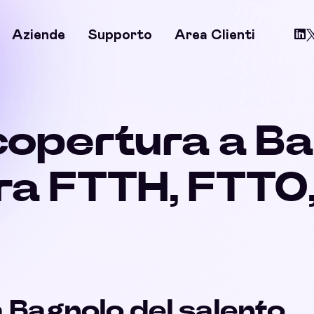
Aziende
Supporto
Area Clienti
 copertura a Ba
bra FTTH, FTTO
a Bagnolo del salento