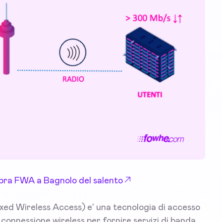
Fibra FWA a Bagnolo del salento
xed Wireless Access) e' una tecnologia di accesso
a connessione wireless per fornire servizi di banda