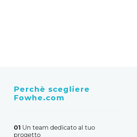
di disponibilità dei servizi a
Bagnolo del salento
Perchè scegliere
Fowhe.com
01
Un team dedicato al tuo
progetto