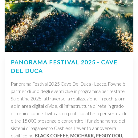
PANORAMA FESTIVAL 2025 - CAVE
DEL DUCA
Panorama Festival 2025 Cave Del Duca - Lecce. Fowhe è
partner di uno degli eventi clue in programma per l'estate
Salentina 2025, attraverso la realizzazione, in pochi giorni
ed in area digital divide, di infrastruttura di rete in grado
di fornire connettività ad un pubblico atteso per serata di
oltre 15.000 presenze e consentire il funzionamento dei
sistemi di pagamento Cashless. L'evento annovererà
ospiti come
BLACK COFFEE, MOCHAKK, PEGGY GOU,