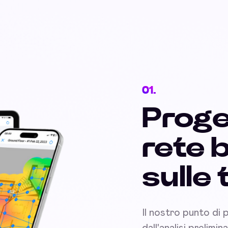
01.
Proge
rete 
sulle
Il nostro punto di 
dall'analisi prelimi