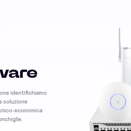
dware
ione identifichiamo
la soluzione
tecnico-economica
onchiglie.