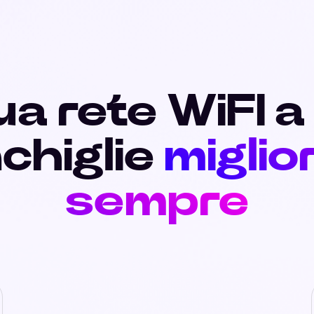
ua rete WiFI a
chiglie
miglior
sempre