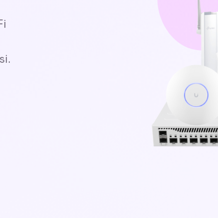
Fi
si.