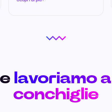
Scopri di più
me
lavoriamo a
conchiglie