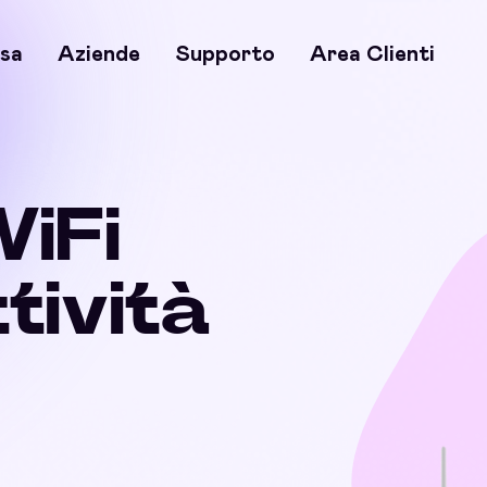
sa
Aziende
Supporto
Area Clienti
WiFi
ttività