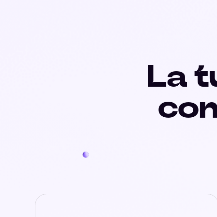
La t
con