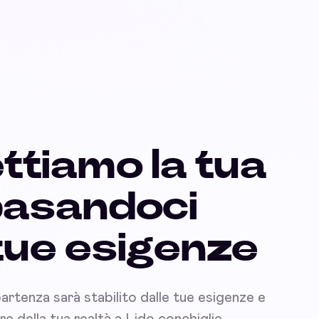
ttiamo la tua
basandoci
 tue esigenze
partenza sarà stabilito dalle tue esigenze e
nare della tua realtà a Lido conchiglie.