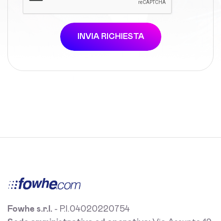
INVIA RICHIESTA
Fowhe s.r.l.
- P.I.04020220754