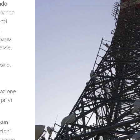
ndo
a banda
enti
a
riamo
esse,
vano.
mazione
 privi
Team
zioni
 tempo