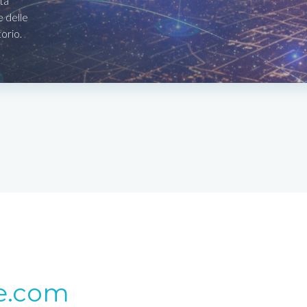
ta
e delle
torio.
e.com