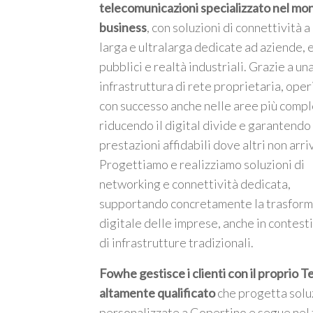
telecomunicazioni specializzato nel mo
business
, con soluzioni di connettività 
larga e ultralarga dedicate ad aziende, 
pubblici e realtà industriali. Grazie a un
infrastruttura di rete proprietaria, ope
m
con successo anche nelle aree più compl
riducendo il digital divide e garantendo
prestazioni affidabili dove altri non arri
Progettiamo e realizziamo soluzioni di
networking e connettività dedicata,
supportando concretamente la trasfor
digitale delle imprese, anche in contesti
di infrastrutture tradizionali.
Fowhe gestisce i clienti con il proprio 
altamente qualificato
che progetta solu
personalizzate a Copertino e segue nel