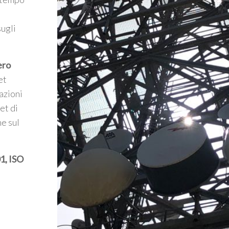
l
sugli
ero
et
azioni
et di
he sul
1, ISO