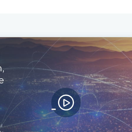
,
e
ul