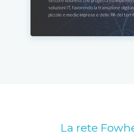
settore business che progetta ed implemen
soluzioni IT, favorendo la transizione digital
piccole e medie imprese e delle PA del terri
La rete Fowh