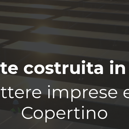
te costruita in
tere imprese e 
Copertino