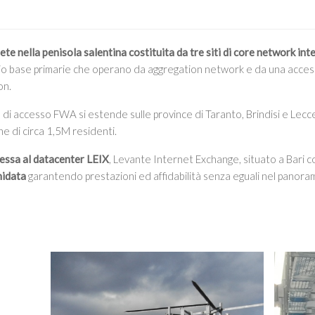
rete nella penisola salentina costituita da tre siti di core network int
adio base primarie che operano da aggregation network e da una acce
on.
e di accesso FWA si estende sulle province di Taranto, Brindisi e Lec
e di circa 1,5M residenti.
essa al datacenter LEIX
, Levante Internet Exchange, situato a Bari c
nidata
garantendo prestazioni ed affidabilità senza eguali nel panora