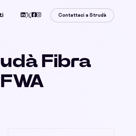
ti
Contattaci a Strudà
rudà Fibra
, FWA