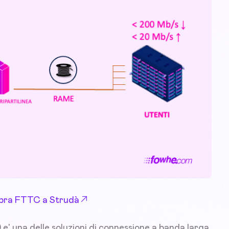
 Fibra FTTC a Strudà
e' una delle soluzioni di connessione a banda larga