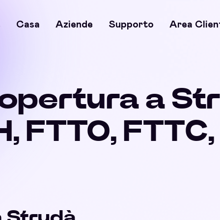
e
Casa
Aziende
Supporto
Area Clien
copertura a St
, FTTO, FTTC
a Strudà