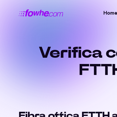
Hom
Verifica 
FTTH
Fibra ottica FTTH 