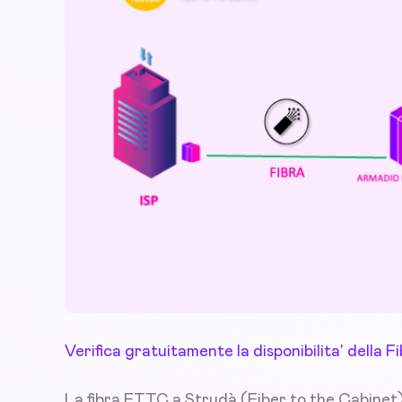
Verifica gratuitamente la disponibilita' della
La fibra FTTC a Strudà (Fiber to the Cabinet) 