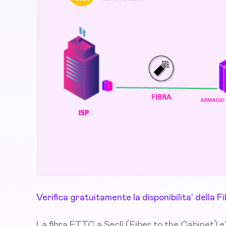
Verifica gratuitamente la disponibilita' della 
La fibra FTTC a Seclì (Fiber to the Cabinet) e'