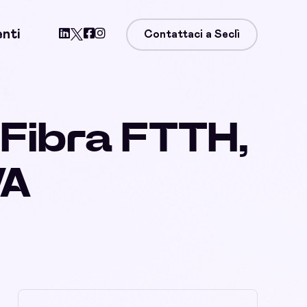
enti
Contattaci a Seclì
 Fibra FTTH,
WA