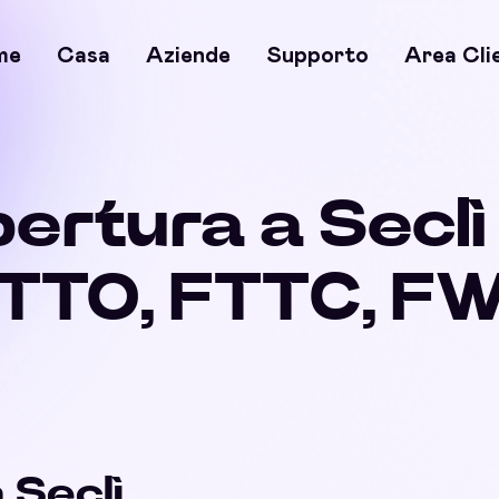
me
Casa
Aziende
Supporto
Area Cli
pertura a Seclì
TTO, FTTC, F
 Seclì