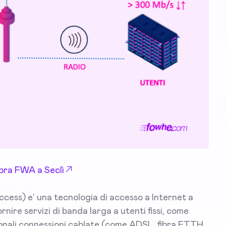
Fibra FWA a Seclì
cess) e' una tecnologia di accesso a Internet a
rnire servizi di banda larga a utenti fissi, come
zionali connessioni cablate (come ADSL, fibra FTTH