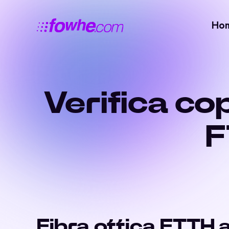
Ho
Verifica co
F
Fibra ottica FTTH a