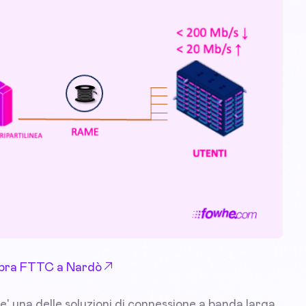
 Fibra FTTC a Nardò
' una delle soluzioni di connessione a banda larga