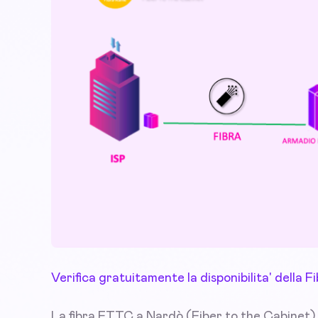
Verifica gratuitamente la disponibilita' della
La fibra FTTC a Nardò (Fiber to the Cabinet) e