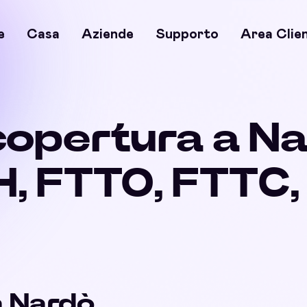
e
Casa
Aziende
Supporto
Area Clien
 copertura a Na
, FTTO, FTTC
a Nardò