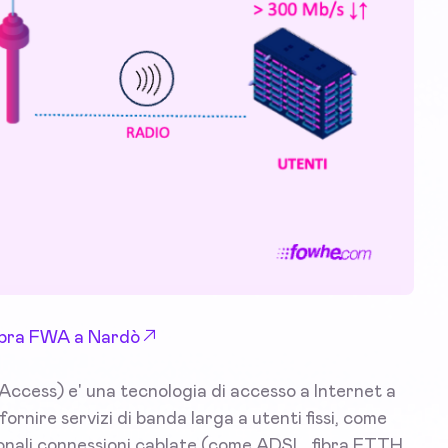
 Fibra FWA a Nardò
ccess) e' una tecnologia di accesso a Internet a
ornire servizi di banda larga a utenti fissi, come
zionali connessioni cablate (come ADSL, fibra FTTH