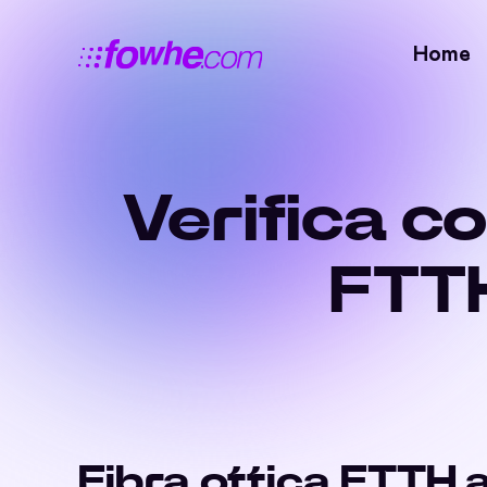
Home
Verifica c
FTTH
Fibra ottica FTTH 