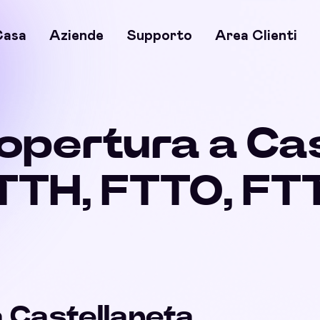
Casa
Aziende
Supporto
Area Clienti
copertura a Ca
FTTH, FTTO, FT
a Castellaneta