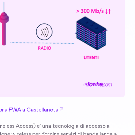
 Fibra FWA a Castellaneta
eless Access) e' una tecnologia di accesso a
ione wireless per fornire servizi di banda larga a