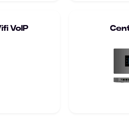
fi VoIP
Cent