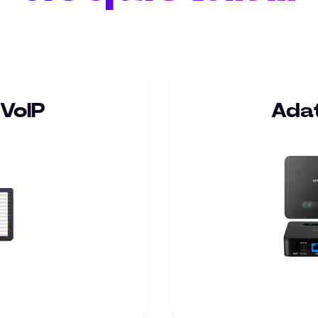
 VoIP
Adat