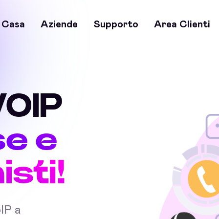
Casa
Aziende
Supporto
Area Clienti
VOIP
se e
sti!
oIP a