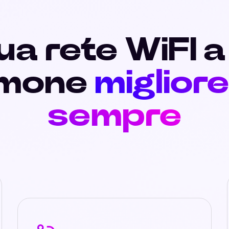
ua rete WiFI 
imone
migliore
sempre