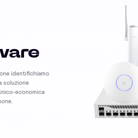
dware
ione identifichiamo
la soluzione
tecnico-economica
mone.