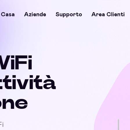
Casa
Aziende
Supporto
Area Clienti
WiFi
ttività
one
Fi