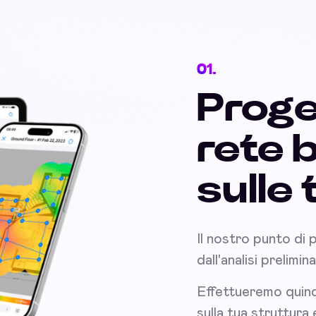
01.
Proge
rete 
sulle
Il nostro punto di 
dall'analisi prelimi
Effettueremo quind
sulla tua struttura