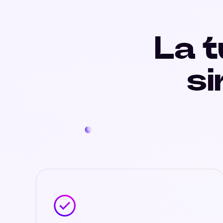
La t
s