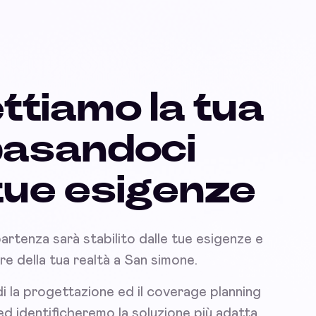
ttiamo la tua
basandoci
 tue esigenze
partenza sarà stabilito dalle tue esigenze e
nare della tua realtà a San simone.
i la progettazione ed il coverage planning
 ed identificheremo la soluzione più adatta.