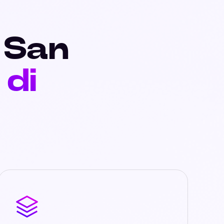
a San
 di