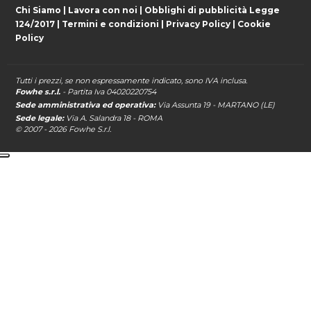
Chi Siamo
|
Lavora con noi
|
Obblighi di pubblicità Legge
124/2017
|
Termini e condizioni
|
Privacy Policy
|
Cookie
Policy
Tutti i prezzi, se non espressamente indicato, sono IVA inclusa.
Fowhe s.r.l.
- Partita Iva 04020220754
Sede amministrativa ed operativa:
Via Assunta 19 - MARTANO (LE)
Sede legale:
Via A. Salandra 18 - ROMA
© 2007 - 2026
Fowhe
S.r.l.