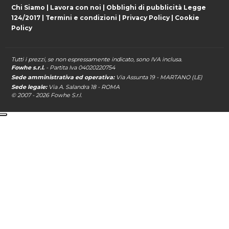
Chi Siamo
|
Lavora con noi
|
Obblighi di pubblicità Legge
124/2017
|
Termini e condizioni
|
Privacy Policy
|
Cookie
Policy
Tutti i prezzi, se non espressamente indicato, sono IVA inclusa.
Fowhe s.r.l.
- Partita Iva 04020220754
Sede amministrativa ed operativa:
Via Assunta 19 - MARTANO (LE)
Sede legale:
Via A. Salandra 18 - ROMA
© 2007 - 2026
Fowhe
S.r.l.