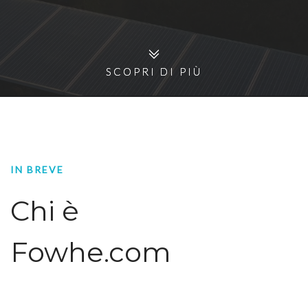
SCOPRI DI PIÙ
SCOPRI DI PIÙ
IN BREVE
Chi è
Fowhe.com